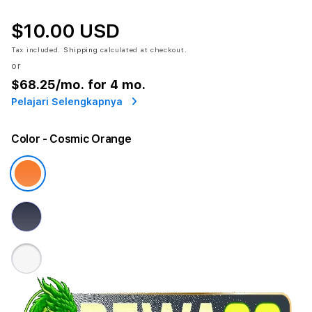
$10.00 USD
Tax included.
Shipping
calculated at checkout.
or
$68.25
/mo. for 4 mo.
Pelajari Selengkapnya
Color
- Cosmic Orange